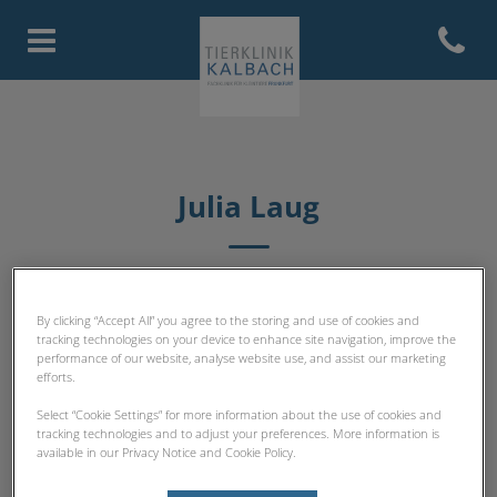
Open con
Homepage Tierklinik Kalbach
Julia Laug
TEAM POLIKLINIK / LABOR
By clicking “Accept All” you agree to the storing and use of cookies and
tracking technologies on your device to enhance site navigation, improve the
performance of our website, analyse website use, and assist our marketing
efforts.
Select “Cookie Settings” for more information about the use of cookies and
tracking technologies and to adjust your preferences. More information is
available in our Privacy Notice and Cookie Policy.