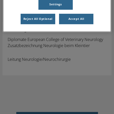
Settings
Reject All Optional
Accept All
Dr. Malgorzata Brück
(in Elternzeit)
Diplomate European College of Veterinary Neurology
Zusatzbezeichnung Neurologie beim Kleintier
Leitung Neurologie/Neurochirurgie