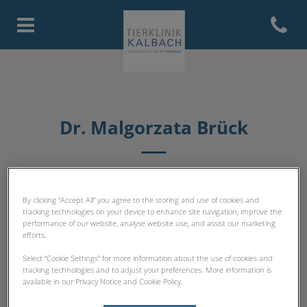
Open con
Homepage Tierklinik Kalbach
Dr. Malgorzata Brück
SPEZIALISTEN
By clicking “Accept All” you agree to the storing and use of cookies and
tracking technologies on your device to enhance site navigation, improve the
performance of our website, analyse website use, and assist our marketing
efforts.
Select “Cookie Settings” for more information about the use of cookies and
tracking technologies and to adjust your preferences. More information is
available in our Privacy Notice and Cookie Policy.