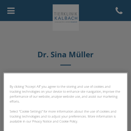
Open con
Homepage Tierklinik Kalbach
Dr. Sina Müller
SPEZIALISTEN
By clicking “Accept All” you agree to the storing and use of cookies and
tracking technologies on your device to enhance site navigation, improve the
performance of our website, analyse website use, and assist our marketing
efforts.
Select “Cookie Settings” for more information about the use of cookies and
tracking technologies and to adjust your preferences. More information is
available in our Privacy Notice and Cookie Policy.