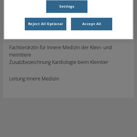
Settings
Reject All Optional
Accept All
Dr. Sina Müller
Fachtierärztin für Innere Medizin der Klein- und
Heimtiere
Zusatzbezeichnung Kardiologie beim Kleintier
Leitung Innere Medizin