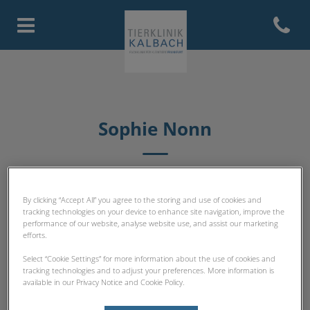
Open con
Homepage Tierklinik Kalbach
Sophie Nonn
STATIONS-TEAM
By clicking “Accept All” you agree to the storing and use of cookies and
tracking technologies on your device to enhance site navigation, improve the
performance of our website, analyse website use, and assist our marketing
efforts.
Select “Cookie Settings” for more information about the use of cookies and
tracking technologies and to adjust your preferences. More information is
available in our Privacy Notice and Cookie Policy.