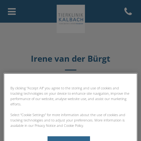
Open con
Homepage Tierklinik Kalbach
Irene van der Bürgt
VERWALTUNG
By clicking “Accept All” you agree to the storing and use of cookies and
tracking technologies on your device to enhance site navigation, improve the
performance of our website, analyse website use, and assist our marketing
efforts.
Select “Cookie Settings” for more information about the use of cookies and
tracking technologies and to adjust your preferences. More information is
available in our Privacy Notice and Cookie Policy.